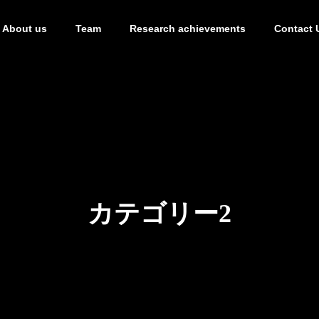
About us
Team
Research achievements
Contact 
on
Our Project
カテゴリー2
Advance
Refinement of re
Synthes
 team
action control
ds