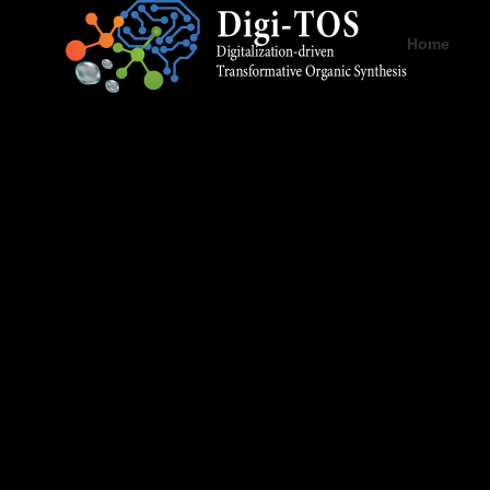
Home
About Us
Introducti
Our Team
Planning